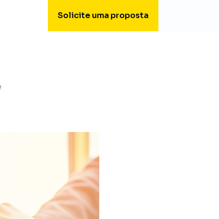
Solicite uma proposta
 do cliente
e