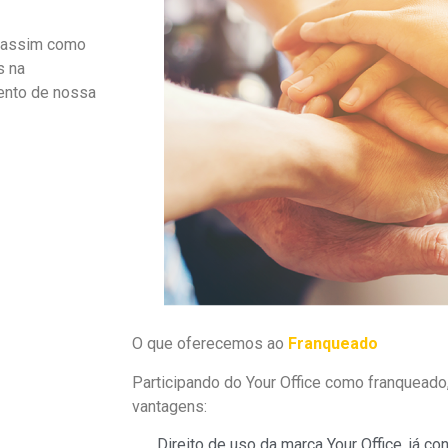
, assim como
s na
ento de nossa
O que oferecemos ao
Franqueado
Participando do Your Office como franqueado
vantagens:
Direito de uso da marca Your Office, já co